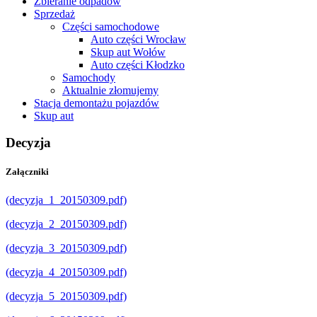
Zbieranie odpadów
Sprzedaż
Części samochodowe
Auto części Wrocław
Skup aut Wołów
Auto części Kłodzko
Samochody
Aktualnie złomujemy
Stacja demontażu pojazdów
Skup aut
Decyzja
Załączniki
(decyzja_1_20150309.pdf)
(decyzja_2_20150309.pdf)
(decyzja_3_20150309.pdf)
(decyzja_4_20150309.pdf)
(decyzja_5_20150309.pdf)