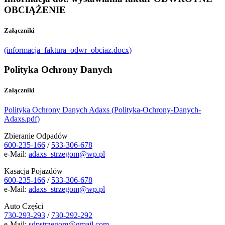
OBCIĄŻENIE
Załączniki
(informacja_faktura_odwr_obciaz.docx)
Polityka Ochrony Danych
Załączniki
Polityka Ochrony Danych Adaxs (Polityka-Ochrony-Danych-
Adaxs.pdf)
Zbieranie Odpadów
600-235-166
/
533-306-678
e-Mail:
adaxs_strzegom@wp.pl
Kasacja Pojazdów
600-235-166
/
533-306-678
e-Mail:
adaxs_strzegom@wp.pl
Auto Części
730-293-293
/
730-292-292
e-Mail:
sdpstrzegom@gmail.com