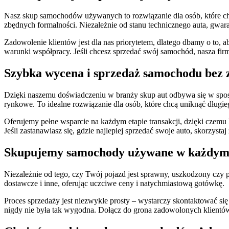
Nasz skup samochodów używanych to rozwiązanie dla osób, które chcą
zbędnych formalności. Niezależnie od stanu technicznego auta, gw
Zadowolenie klientów jest dla nas priorytetem, dlatego dbamy o to,
warunki współpracy. Jeśli chcesz sprzedać swój samochód, nasza fi
Szybka wycena i sprzedaż samochodu bez 
Dzięki naszemu doświadczeniu w branży skup aut odbywa się w sposó
rynkowe. To idealne rozwiązanie dla osób, które chcą uniknąć długie
Oferujemy pełne wsparcie na każdym etapie transakcji, dzięki czemu
Jeśli zastanawiasz się, gdzie najlepiej sprzedać swoje auto, skorzystaj
Skupujemy samochody używane w każdym 
Niezależnie od tego, czy Twój pojazd jest sprawny, uszkodzony cz
dostawcze i inne, oferując uczciwe ceny i natychmiastową gotówkę.
Proces sprzedaży jest niezwykle prosty – wystarczy skontaktować się 
nigdy nie była tak wygodna. Dołącz do grona zadowolonych klientów