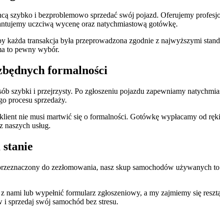
 szybko i bezproblemowo sprzedać swój pojazd. Oferujemy profesjonal
arantujemy uczciwą wycenę oraz natychmiastową gotówkę.
 aby każda transakcja była przeprowadzona zgodnie z najwyższymi stand
rma to pewny wybór.
zbędnych formalności
b szybki i przejrzysty. Po zgłoszeniu pojazdu zapewniamy natychmia
go procesu sprzedaży.
 klient nie musi martwić się o formalności. Gotówkę wypłacamy od ręk
 z naszych usług.
stanie
y przeznaczony do zezłomowania, nasz skup samochodów używanych to 
z nami lub wypełnić formularz zgłoszeniowy, a my zajmiemy się resztą.
 i sprzedaj swój samochód bez stresu.