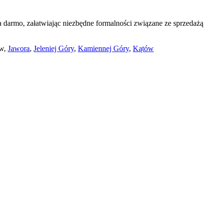
a darmo
, załatwiając niezbędne formalności związane ze sprzedażą
ów,
Jawora
,
Jeleniej Góry
,
Kamiennej Góry
,
Kątów