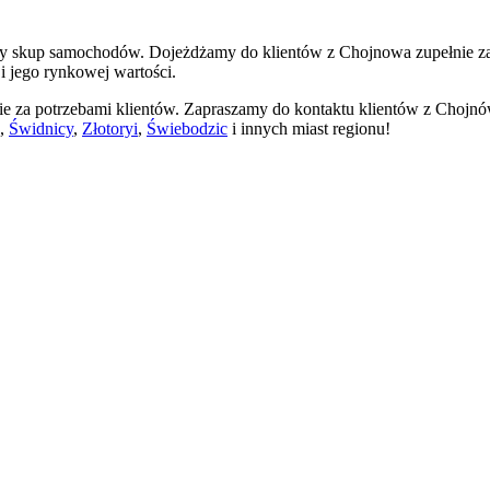
alny skup samochodów.
Dojeżdżamy do klientów z Chojnowa zupełnie z
i jego rynkowej wartości.
anie za potrzebami klientów. Zapraszamy do kontaktu klientów z Chojn
,
Świdnicy
,
Złotoryi
,
Świebodzic
i innych miast regionu!