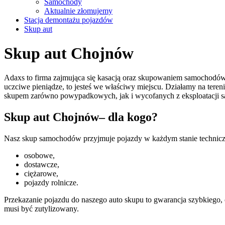
Samochody
Aktualnie złomujemy
Stacja demontażu pojazdów
Skup aut
Skup aut Chojnów
Adaxs to firma zajmująca się kasacją oraz skupowaniem samochodów 
uczciwe pieniądze, to jesteś we właściwy miejscu.
Działamy na teren
skupem zarówno powypadkowych, jak i wycofanych z eksploatacji 
Skup aut Chojnów– dla kogo?
Nasz skup samochodów przyjmuje pojazdy w każdym stanie technicz
osobowe,
dostawcze,
ciężarowe,
pojazdy rolnicze.
Przekazanie pojazdu do naszego auto skupu to gwarancja szybkiego, 
musi być zutylizowany.