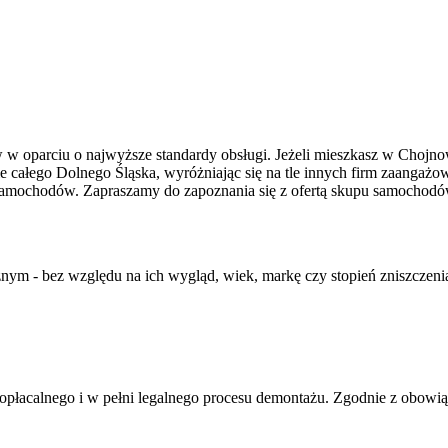
w oparciu o najwyższe standardy obsługi. Jeżeli mieszkasz w Chojno
ie całego Dolnego Śląska
, wyróżniając się na tle innych firm zaangaż
samochodów. Zapraszamy do zapoznania się z ofertą skupu samochod
nym - bez względu na ich wygląd, wiek, markę czy stopień zniszcze
opłacalnego i w pełni legalnego procesu demontażu
. Zgodnie z obowi