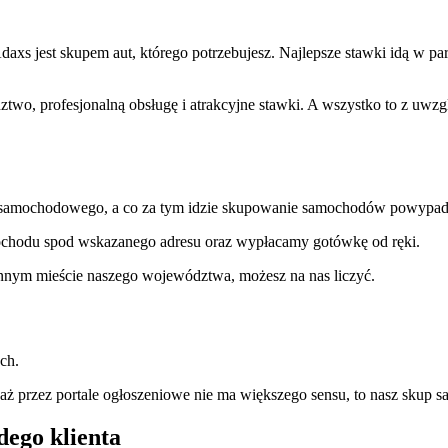
 Adaxs jest skupem aut, którego potrzebujesz. Najlepsze stawki idą w 
ztwo, profesjonalną obsługę i
atrakcyjne stawki
. A wszystko to z uwz
otu samochodowego, a co za tym idzie skupowanie samochodów powypa
mochodu spod wskazanego adresu oraz
wypłacamy gotówkę od ręki
.
 innym mieście naszego województwa, możesz na nas liczyć.
ch.
daż przez portale ogłoszeniowe nie ma większego sensu, to nasz skup 
dego klienta