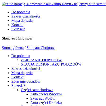
Do pobrania
Zakres działalności
Mapa dojazdu
Kontakt
Skup aut
Skup aut Chojnów
Strona główna
/
Skup aut Chojnów
Do pobrania
ZBIERANIE ODPADÓW
STACJA DEMONTAŻU POJAZDÓW
Zakres działalności
Mapa dojazdu
Kontakt
Zbieranie odpadów
Sprzedaż
Części samochodowe
Auto części Wrocław
Skup aut Wołów
Auto części Kłodzko