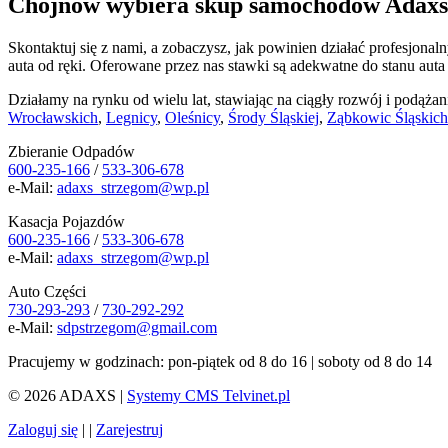
Chojnów wybiera skup samochodów Adaxs
Skontaktuj się z nami, a zobaczysz, jak powinien działać profesjon
auta od ręki. Oferowane przez nas stawki są adekwatne do stanu auta 
Działamy na rynku od wielu lat, stawiając na ciągły rozwój i podąż
Wrocławskich
,
Legnicy
,
Oleśnicy
,
Środy Śląskiej
,
Ząbkowic Śląskich
Zbieranie Odpadów
600-235-166
/
533-306-678
e-Mail:
adaxs_strzegom@wp.pl
Kasacja Pojazdów
600-235-166
/
533-306-678
e-Mail:
adaxs_strzegom@wp.pl
Auto Części
730-293-293
/
730-292-292
e-Mail:
sdpstrzegom@gmail.com
Pracujemy w godzinach: pon-piątek od 8 do 16 | soboty od 8 do 14
© 2026 ADAXS |
Systemy CMS Telvinet.pl
Zaloguj się
| |
Zarejestruj