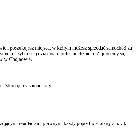
wie i poszukujesz miejsca, w którym możesz sprzedać samochód za
owaniem, szybkością działania i profesjonalizmem. Zajmujemy się
ów w Chojnowie.
nia. Złomujemy samochody
ązującymi regulacjami prawnymi każdy pojazd wycofany z użytku