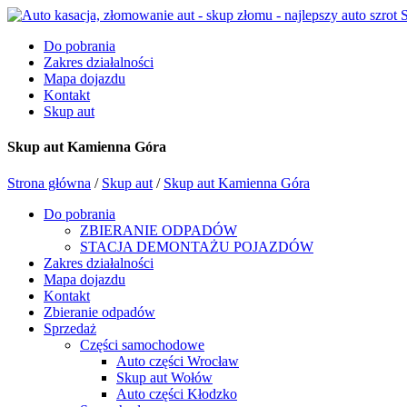
Do pobrania
Zakres działalności
Mapa dojazdu
Kontakt
Skup aut
Skup aut Kamienna Góra
Strona główna
/
Skup aut
/
Skup aut Kamienna Góra
Do pobrania
ZBIERANIE ODPADÓW
STACJA DEMONTAŻU POJAZDÓW
Zakres działalności
Mapa dojazdu
Kontakt
Zbieranie odpadów
Sprzedaż
Części samochodowe
Auto części Wrocław
Skup aut Wołów
Auto części Kłodzko