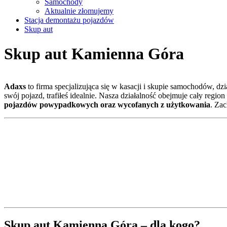
Samochody
Aktualnie złomujemy
Stacja demontażu pojazdów
Skup aut
Skup aut Kamienna Góra
Adaxs
to firma specjalizująca się w kasacji i skupie samochodów, dz
swój pojazd, trafiłeś idealnie. Nasza działalność obejmuje cały reg
pojazdów powypadkowych oraz wycofanych z użytkowania
. Za
Skup aut Kamienna Góra – dla kogo?