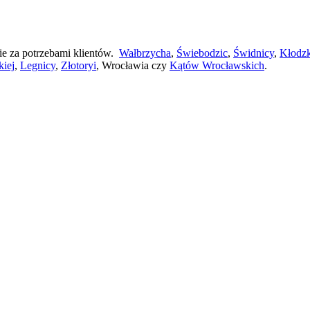
ie za potrzebami klientów.
Wałbrzycha
,
Świebodzic
,
Świdnicy
,
Kłodz
kiej
,
Legnicy
,
Złotoryi
, Wrocławia czy
Kątów Wrocławskich
.