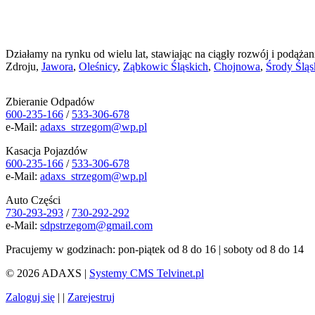
Działamy na rynku od wielu lat, stawiając na ciągły rozwój i podążan
Zdroju,
Jawora
,
Oleśnicy
,
Ząbkowic Śląskich
,
Chojnowa
,
Środy Śląs
Zbieranie Odpadów
600-235-166
/
533-306-678
e-Mail:
adaxs_strzegom@wp.pl
Kasacja Pojazdów
600-235-166
/
533-306-678
e-Mail:
adaxs_strzegom@wp.pl
Auto Części
730-293-293
/
730-292-292
e-Mail:
sdpstrzegom@gmail.com
Pracujemy w godzinach: pon-piątek od 8 do 16 | soboty od 8 do 14
© 2026 ADAXS |
Systemy CMS Telvinet.pl
Zaloguj się
| |
Zarejestruj