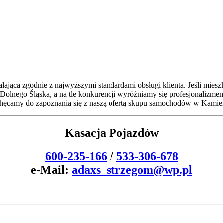
iałająca zgodnie z najwyższymi standardami obsługi klienta. Jeśli mies
ion Dolnego Śląska, a na tle konkurencji wyróżniamy się profesjonaliz
chęcamy do zapoznania się z naszą ofertą skupu samochodów w Kamie
Kasacja Pojazdów
600-235-166
/
533-306-678
e-Mail:
adaxs_strzegom@wp.pl